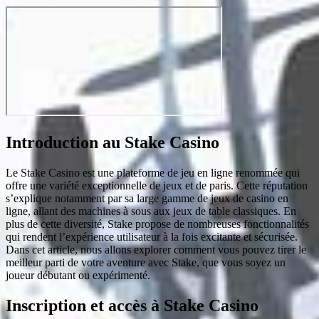
Introduction au Stake Casino
Le Stake Casino est une plateforme de jeu en ligne renommée qui
offre une variété exceptionnelle de jeux et de paris. Cette réputation
s’explique notamment par sa large gamme de jeux de casino en
ligne, allant des machines à sous aux jeux de table classiques. En
plus de cette diversité, Stake propose de nombreuses fonctionnalités
qui rendent l’expérience utilisateur à la fois excitante et sécurisée.
Dans cet article, nous allons explorer comment vous pouvez tirer le
meilleur parti de votre aventure avec Stake, que vous soyez un
joueur débutant ou expérimenté.
Inscription et accès à Stake Casino