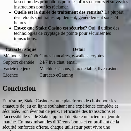
la section des promotions pour les offres en cours et suivez les
instructions pour les réclamer.
Quelle est la durée de traitement des retraits?
La plupart
des retraits sont traités rapidement, généralement sous 24
heures.
Est-ce que Stake Casino est sécurisé?
Oui, il utilise des
technologies de cryptage de pointe pour sécuriser les
transactions.
Caractéristique
Détail
Méthodes de dépôt
Cartes bancaires, e-wallets, cryptos
Support clientèle
24/7 live chat, email
Variété de jeux
Machines à sous, jeux de table, live casino
Licence
Curacao eGaming
Conclusion
En résumé, Stake Casino est une plateforme de choix pour les
amateurs de jeu en ligne souhaitant une expérience complète et
sécurisée. Son éventail de jeux, l’efficacité des transactions et
l’accessibilité via le Stake app font de Stake un acteur majeur du
marché. En maximisant les différents bonus et en profitant de la
sécurité renforcée offerte, chaque utilisateur peut vivre une