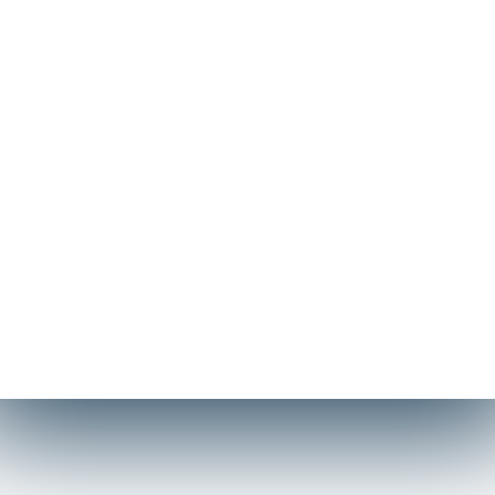
Η Technical Yacht Services – Σπύρος Λαβράνος & ΣΙΑ
Ε.Ε. αποτελεί μια δυναμική τεχνική μονάδα με ιστορία
τριών δεκαετιών. Δεν προσφέρουμε απλώς
συντήρηση, αλλά ολοκληρωμένες λύσεις κατασκευής
και αναβάθμισης. Η ομάδα μας διακρίνεται για την
ικανότητά της να διαχειρίζεται απαιτητικά projects,
από την αισθητική τελειοποίηση μέχρι τη δομική
ενίσχυση σκαφών και ναυτικών μονάδων, με γνώμονα
πάντα την τεχνική αρτιότητα και την καινοτομία.