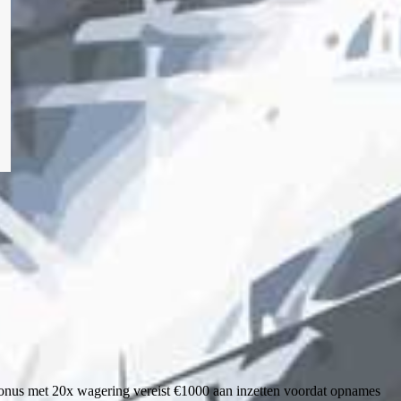
bonus met 20x wagering vereist €1000 aan inzetten voordat opnames