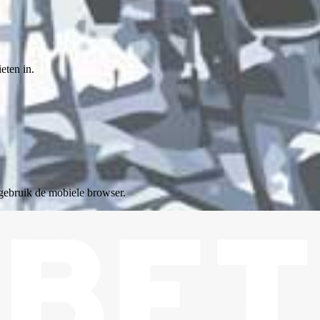
eten in.
gebruik de mobiele browser.