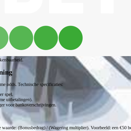
rkenbaarheid.
ning
ime odds. Technische specificaties:
r spel.
ame uitbetalingen).
ger voor bankoverschrijvingen.
e waarde: (Bonusbedrag) / (Wagering multiplier). Voorbeeld: een €50 