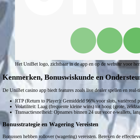
Het UniBet logo, zichtbaar in de app en op de website voor he
Kenmerken, Bonuswiskunde en Ondersteu
De UniBet casino app biedt features zoals live dealer spellen en real-t
RTP (Return to Player): Gemiddeld 96% voor slots, variërend pe
Volatiliteit: Laag (frequente kleine wins) tot hoog (grote, zeldz
Transactiesnelheid: Opnames binnen 24 uur voor e-wallets, lan
Bonusstrategie en Wagering Vereisten
Bonussen hebben rollover (wagering) vereisten. Bereken de effectiev