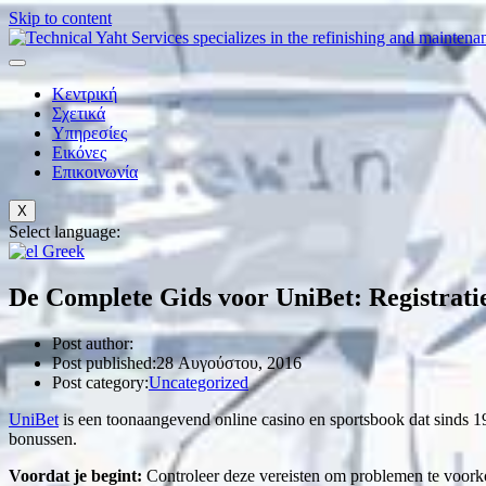
Skip to content
Κεντρική
Σχετικά
Υπηρεσίες
Εικόνες
Επικοινωνία
X
Select language:
Greek
De Complete Gids voor UniBet: Registratie
Post author:
Post published:
28 Αυγούστου, 2016
Post category:
Uncategorized
UniBet
is een toonaangevend online casino en sportsbook dat sinds 19
bonussen.
Voordat je begint:
Controleer deze vereisten om problemen te voor