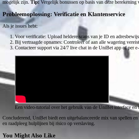
mogelijk zijn.
Tip:
Vergelijk bonussen op basis van deze berekening 
Probleemoplossing: Verificatie en Klantenservice
Als je issues hebt:
Voor verificatie: Upload heldere scans van je ID en adresbewijs
Bij vertraagde opnames: Controleer of aan alle wagering vereist
Contacteer support via 24/7 live chat in de UniBet app of per e-
Een video-tutorial over het gebruik van de UniBet interface en f
Concluderend, UniBet biedt een uitgebalanceerde mix van spellen en te
en raadpleeg hulplijnen bij risico op verslaving.
You Might Also Like