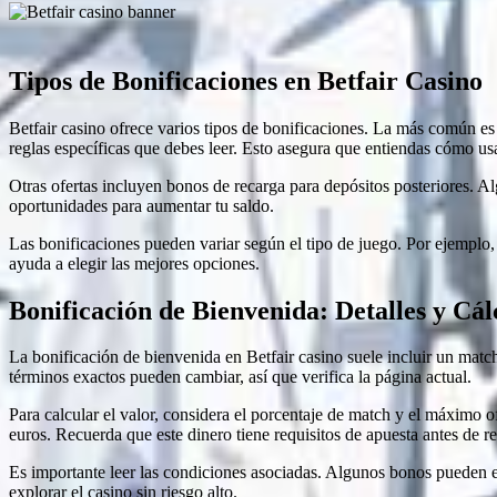
Tipos de Bonificaciones en Betfair Casino
Betfair casino ofrece varios tipos de bonificaciones. La más común 
reglas específicas que debes leer. Esto asegura que entiendas cómo usa
Otras ofertas incluyen bonos de recarga para depósitos posteriores. Al
oportunidades para aumentar tu saldo.
Las bonificaciones pueden variar según el tipo de juego. Por ejemplo
ayuda a elegir las mejores opciones.
Bonificación de Bienvenida: Detalles y Cál
La bonificación de bienvenida en Betfair casino suele incluir un match 
términos exactos pueden cambiar, así que verifica la página actual.
Para calcular el valor, considera el porcentaje de match y el máximo 
euros. Recuerda que este dinero tiene requisitos de apuesta antes de ret
Es importante leer las condiciones asociadas. Algunos bonos pueden exc
explorar el casino sin riesgo alto.