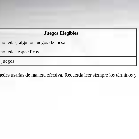
Juegos Elegibles
monedas, algunos juegos de mesa
monedas específicas
s juegos
puedes usarlas de manera efectiva. Recuerda leer siempre los términos y