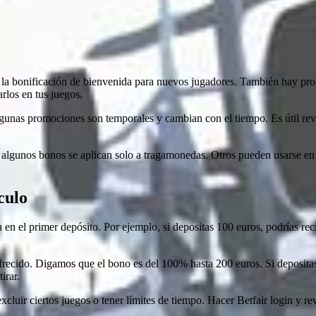
es la bonificación de bienvenida para nuevos jugadores. También hay p
rlos en tus juegos.
gunas promociones son temporales y cambian con el tiempo. Es útil revis
, algunos bonos se aplican solo a tragamonedas. Otros pueden usarse en
culo
en el primer depósito. Por ejemplo, si depositas 100 euros, podrías recib
ofrecido. Digamos que el bono es del 100% hasta 200 euros. Si depositas
irar.
luir ciertos juegos o tener límites de tiempo. Hacer Betfair login y rev