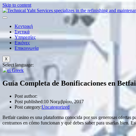
Skip to content
Κεντρική
Σχετικά
Υπηρεσίες
Εικόνες
Επικοινωνία
X
Select language:
Greek
Guía Completa de Bonificaciones en Betfa
Post author:
Post published:
10 Νοεμβρίου, 2017
Post category:
Uncategorized
Betfair casino es una plataforma conocida por sus generosas ofertas p
centramos en cómo funcionan y qué debes saber para usarlas bien. Est