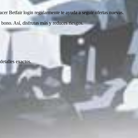
acer Betfair login regularmente te ayuda a seguir ofertas nuevas.
e bono. Así, disfrutas más y reduces riesgos.
detalles exactos.