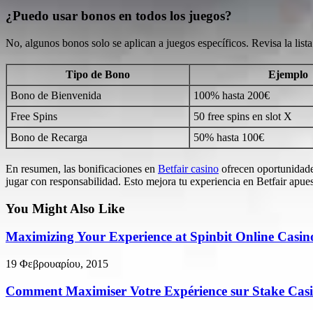
¿Puedo usar bonos en todos los juegos?
No, algunos bonos solo se aplican a juegos específicos. Revisa la lista
Tipo de Bono
Ejemplo
Bono de Bienvenida
100% hasta 200€
Free Spins
50 free spins en slot X
Bono de Recarga
50% hasta 100€
En resumen, las bonificaciones en
Betfair casino
ofrecen oportunidades
jugar con responsabilidad. Esto mejora tu experiencia en Betfair apues
You Might Also Like
Maximizing Your Experience at Spinbit Online Casin
19 Φεβρουαρίου, 2015
Comment Maximiser Votre Expérience sur Stake Casino