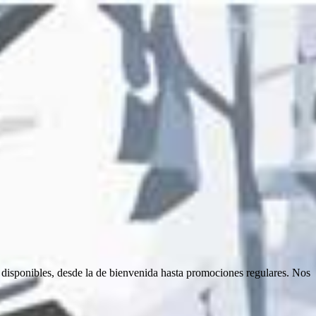
s disponibles, desde la de bienvenida hasta promociones regulares. Nos