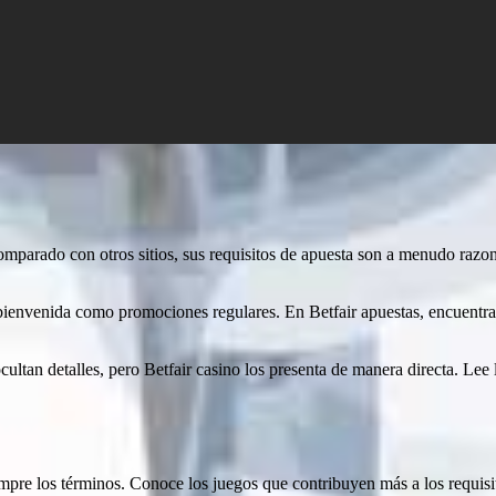
Comparado con otros sitios, sus requisitos de apuesta son a menudo razo
ienvenida como promociones regulares. En Betfair apuestas, encuentras 
ultan detalles, pero Betfair casino los presenta de manera directa. Lee 
mpre los términos. Conoce los juegos que contribuyen más a los requisit