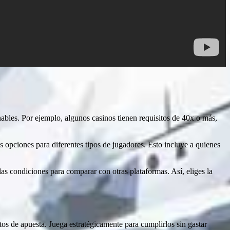
nables. Por ejemplo, algunos casinos tienen requisitos de 40x o más,
opciones para diferentes tipos de jugadores. Esto incluye a quienes
las condiciones para comparar con otras plataformas. Así, eliges la
os de apuesta. Juega estratégicamente para cumplirlos sin gastar