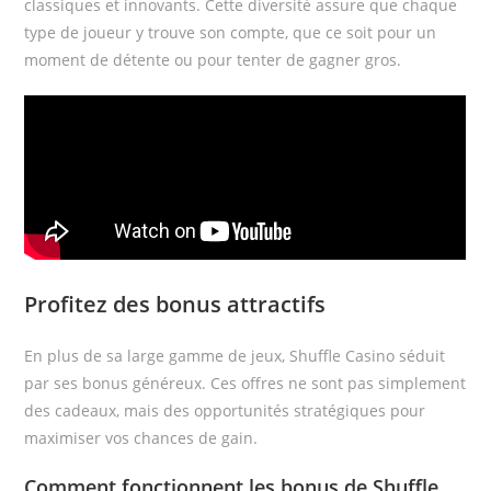
classiques et innovants. Cette diversité assure que chaque
type de joueur y trouve son compte, que ce soit pour un
moment de détente ou pour tenter de gagner gros.
Profitez des bonus attractifs
En plus de sa large gamme de jeux, Shuffle Casino séduit
par ses bonus généreux. Ces offres ne sont pas simplement
des cadeaux, mais des opportunités stratégiques pour
maximiser vos chances de gain.
Comment fonctionnent les bonus de Shuffle