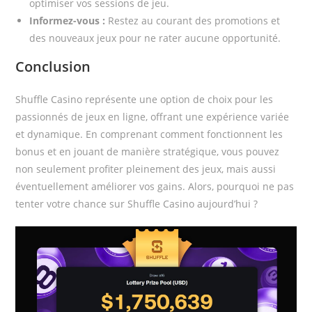
optimiser vos sessions de jeu.
Informez-vous :
Restez au courant des promotions et
des nouveaux jeux pour ne rater aucune opportunité.
Conclusion
Shuffle Casino représente une option de choix pour les
passionnés de jeux en ligne, offrant une expérience variée
et dynamique. En comprenant comment fonctionnent les
bonus et en jouant de manière stratégique, vous pouvez
non seulement profiter pleinement des jeux, mais aussi
éventuellement améliorer vos gains. Alors, pourquoi ne pas
tenter votre chance sur Shuffle Casino aujourd’hui ?