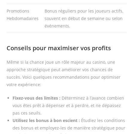
Promotions
Bonus réguliers pour les joueurs actifs,
Hebdomadaires
souvent en début de semaine ou selon
événements.
Conseils pour maximiser vos profits
Même si la chance joue un rôle majeur au casino, une
approche stratégique peut améliorer vos chances de
succès. Voici quelques recommandations pour optimiser
votre expérience:
Fixez-vous des limites :
Déterminez à l’avance combien
vous êtes prêt à dépenser et à perdre, et ne dépassez
pas ces seuils.
Utilisez les bonus à bon escient :
Étudiez les conditions
des bonus et employez-les de manière stratégique pour