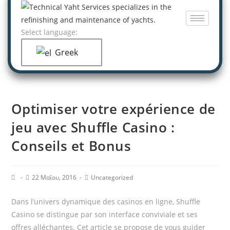
Select language:
Greek
Optimiser votre expérience de
jeu avec Shuffle Casino :
Conseils et Bonus
22 Μαΐου, 2016
Uncategorized
Dans l’univers dynamique des casinos en ligne, Shuffle
Casino se distingue par son interface conviviale et ses
offres alléchantes. Cet article se propose de vous guider