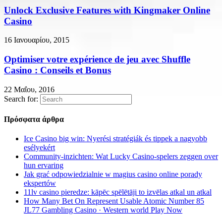
Unlock Exclusive Features with Kingmaker Online
Casino
16 Ιανουαρίου, 2015
Optimiser votre expérience de jeu avec Shuffle
Casino : Conseils et Bonus
22 Μαΐου, 2016
Search for:
Πρόσφατα άρθρα
Ice Casino big win: Nyerési stratégiák és tippek a nagyobb
esélyekért
Community-inzichten: Wat Lucky Casino-spelers zeggen over
hun ervaring
Jak grać odpowiedzialnie w magius casino online porady
ekspertów
11lv casino pieredze: kāpēc spēlētāji to izvēlas atkal un atkal
How Many Bet On Represent Usable Atomic Number 85
JL77 Gambling Casino · Western world Play Now