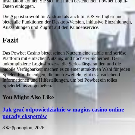
Installation können Sie sich mit Ihren bestehenden Powbet Login-
Daten einloggen.
Die App ist sowohl für Android als auch für iOS verfügbar und
bietet alle Funktionen der Desktop-Version, inklusive Einzahlungen,
Auszahlungen und Zugriff auf den Kundenservice.
Fazit
Das Powbet Casino bietet seinen Nutzern eine stabile und seriöse
Plattform mit einfacher Nutzung und höchster Sicherheit. Der
unkomplizierte Login-Prozess, die Seriositätsgarantien und die
mobile Verfügbarkeit machen es zu einer attraktiven Wahl für jeden
Spieler. Für diejenigen, die noch zweifeln, gibt es ausreichend
Informationen und Hilfestellungen, um bei Powbet ein tolles
Spielerlebnis zu genießen.
You Might Also Like
Jak grać odpowiedzialnie w magius casino online
porady ekspertów
8 Φεβρουαρίου, 2026