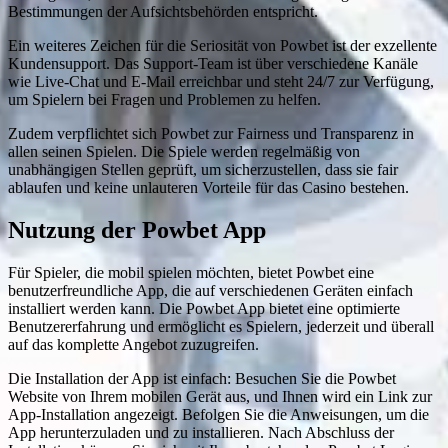
Bestimmungen der Aufsichtsbehörden entspricht.
Ein weiteres Zeichen für die Seriosität von Powbet ist der exzellente
Kundensupport. Das Support-Team ist über verschiedene Kanäle
wie Live-Chat und E-Mail erreichbar und steht 24/7 zur Verfügung,
um Spielern bei Fragen und Problemen zu helfen.
Zudem verpflichtet sich Powbet zur Fairness und Transparenz in
allen seinen Spielen. Die Spiele werden regelmäßig von
unabhängigen Stellen geprüft, um sicherzustellen, dass sie fair
ablaufen und keine unlauteren Vorteile für das Casino bestehen.
Nutzung der Powbet App
Für Spieler, die mobil spielen möchten, bietet Powbet eine
benutzerfreundliche App, die auf verschiedenen Geräten einfach
installiert werden kann. Die Powbet App bietet eine optimierte
Benutzererfahrung und ermöglicht es Spielern, jederzeit und überall
auf das komplette Angebot zuzugreifen.
Die Installation der App ist einfach: Besuchen Sie die Powbet
Website von Ihrem mobilen Gerät aus, und Ihnen wird ein Link zur
App-Installation angezeigt. Befolgen Sie die Anweisungen, um die
App herunterzuladen und zu installieren. Nach Abschluss der