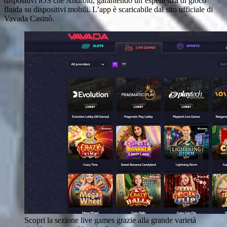
dispositivi iOS che Android, garantendo un’esperienza di gioco
fluida su dispositivi mobili. L’app è scaricabile dal sito ufficiale di
Vavada Casinò.
Scopri la sezione live games grazie alla grande varietà