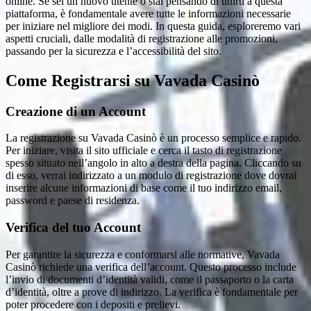
online. Se sei un nuovo utente o stai pensando di unirti a questa
piattaforma, è fondamentale avere tutte le informazioni necessarie
per iniziare nel migliore dei modi. In questa guida, esploreremo vari
aspetti cruciali, dalle modalità di registrazione alle promozioni,
passando per la sicurezza e l’accessibilità del sito.
Come Registrarsi su Vavada Casinò
Creazione di un Account
La registrazione su Vavada Casinò è un processo semplice e rapido.
Per iniziare, visita il sito ufficiale e cerca il tasto di registrazione
spesso situato nell’angolo in alto a destra della pagina. Cliccando su
di esso, verrai indirizzato a un modulo di registrazione dove dovrai
inserire alcune informazioni di base come il tuo indirizzo email,
password e paese di residenza.
Verifica del tuo Account
Per garantire la sicurezza e conformarsi alle normative, Vavada
Casinò richiede una verifica dell’account. Questo processo include
l’invio di documenti d’identità validi, come il passaporto o la carta
d’identità, oltre a prove di indirizzo. La verifica è fondamentale per
poter procedere con i depositi e prelievi.