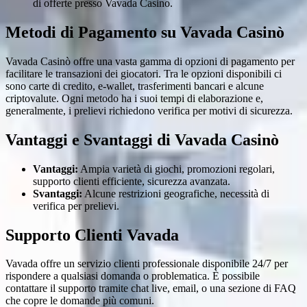
di offerte presso Vavada Casino.
Metodi di Pagamento su Vavada Casinò
Vavada Casinò offre una vasta gamma di opzioni di pagamento per
facilitare le transazioni dei giocatori. Tra le opzioni disponibili ci
sono carte di credito, e-wallet, trasferimenti bancari e alcune
criptovalute. Ogni metodo ha i suoi tempi di elaborazione e,
generalmente, i prelievi richiedono verifica per motivi di sicurezza.
Vantaggi e Svantaggi di Vavada Casinò
Vantaggi:
Ampia varietà di giochi, promozioni regolari,
supporto clienti efficiente, sicurezza avanzata.
Svantaggi:
Alcune restrizioni geografiche, necessità di
verifica per prelievi.
Supporto Clienti Vavada
Vavada offre un servizio clienti professionale disponibile 24/7 per
rispondere a qualsiasi domanda o problematica. È possibile
contattare il supporto tramite chat live, email, o una sezione di FAQ
che copre le domande più comuni.