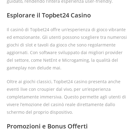
guidato, rendendo l’intera esperienza user-friendly.
Esplorare il Topbet24 Casino
Il casinò di Topbet24 offre un’esperienza di gioco vibrante
ed emozionante. Gli utenti possono scegliere tra numerosi
giochi di slot e tavoli da gioco che sono regolarmente
aggiornati. Con software sviluppato dai migliori provider
del settore, come NetEnt e Microgaming, la qualità del
gameplay non delude mai.
Oltre ai giochi classici, Topbet24 casino presenta anche
eventi live con croupier dal vivo, per un’esperienza
completamente immersiva. Questo permette agli utenti di
vivere l’emozione del casinò reale direttamente dallo
schermo del proprio dispositivo.
Promozioni e Bonus Offerti