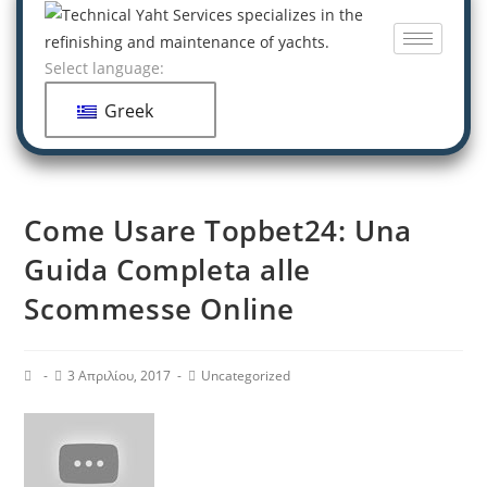
Select language:
Greek
Come Usare Topbet24: Una
Guida Completa alle
Scommesse Online
3 Απριλίου, 2017
Uncategorized