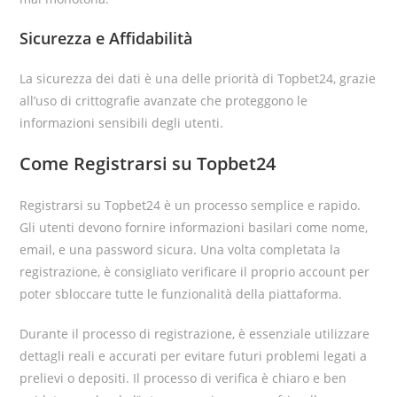
Sicurezza e Affidabilità
La sicurezza dei dati è una delle priorità di Topbet24, grazie
all’uso di crittografie avanzate che proteggono le
informazioni sensibili degli utenti.
Come Registrarsi su Topbet24
Registrarsi su Topbet24 è un processo semplice e rapido.
Gli utenti devono fornire informazioni basilari come nome,
email, e una password sicura. Una volta completata la
registrazione, è consigliato verificare il proprio account per
poter sbloccare tutte le funzionalità della piattaforma.
Durante il processo di registrazione, è essenziale utilizzare
dettagli reali e accurati per evitare futuri problemi legati a
prelievi o depositi. Il processo di verifica è chiaro e ben