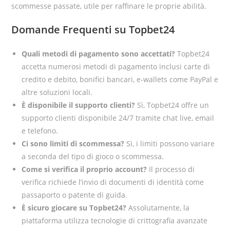
scommesse passate, utile per raffinare le proprie abilità.
Domande Frequenti su Topbet24
Quali metodi di pagamento sono accettati?
Topbet24
accetta numerosi metodi di pagamento inclusi carte di
credito e debito, bonifici bancari, e-wallets come PayPal e
altre soluzioni locali.
È disponibile il supporto clienti?
Sì, Topbet24 offre un
supporto clienti disponibile 24/7 tramite chat live, email
e telefono.
Ci sono limiti di scommessa?
Sì, i limiti possono variare
a seconda del tipo di gioco o scommessa.
Come si verifica il proprio account?
Il processo di
verifica richiede l’invio di documenti di identità come
passaporto o patente di guida.
È sicuro giocare su Topbet24?
Assolutamente, la
piattaforma utilizza tecnologie di crittografia avanzate