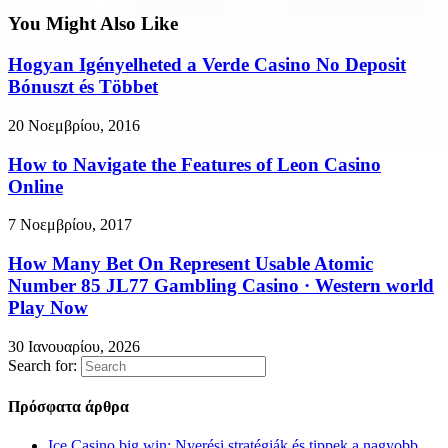
You Might Also Like
Hogyan Igényelheted a Verde Casino No Deposit
Bónuszt és Többet
20 Νοεμβρίου, 2016
How to Navigate the Features of Leon Casino
Online
7 Νοεμβρίου, 2017
How Many Bet On Represent Usable Atomic
Number 85 JL77 Gambling Casino · Western world
Play Now
30 Ιανουαρίου, 2026
Search for:
Πρόσφατα άρθρα
Ice Casino big win: Nyerési stratégiák és tippek a nagyobb