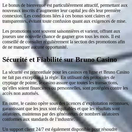
Le bonus de bienvenue est particulièrement attractif, permettant aux
nouveaux inscrits d’augmenter leur capital jeu dès leur première
connexion. Les conditions liées à ces bonus sont claires et
transparentes, évitant toute confusion quant aux exigences de mise.
Les promotions sont souvent saisonnières et varient, offrant aux
joueurs une nouvelle chance de gagner gros tous les mois. Il est
conseillé de consulter régulièrement la section des promotions afin
de ne manquer aucune opportunité.
Sécurité et Fiabilité sur Bruno Casino
La sécurité est primordiale pour les casinos en ligne et Bruno Casino
ne fait pas exception à la règle. En utilisant des protocoles de
cryptage de pointe, le casino assure que toutes les transactions,
qu’elles soient financières ou personnelles, sont protégées contre les
accès non autorisés.
En outre, le casino opère sous des licences d’exploitation reconnues,
garantissant que les jeux sont équitables et que les résultats sont
aléatoires, maintenus par des générateurs de nombres aléatoires
conformes aux standards de l’industrie.
Un support client 24/7 est également disponible pour résoudre