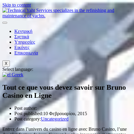
Skip to content
Κεντρική
Σχετικά
Υπηρεσίες
Εικόνες
Επικοινωνία
X
Select language:
Greek
Tout ce que vous devez savoir sur Bruno
Casino en Ligne
Post author:
Post published:
10 Φεβρουαρίου, 2015
Post category:
Uncategorized
Entrez dans l’univers du casino en ligne avec Bruno Casino, l’une